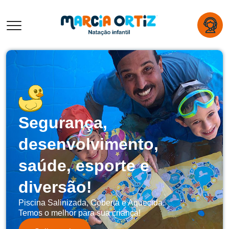
Segurança,
desenvolvimento,
saúde, esporte e
diversão!
Piscina Salinizada, Coberta e Aquecida.
Temos o melhor para sua criança!