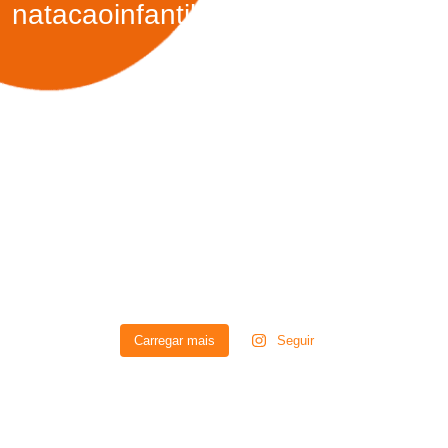
natacaoinfantil.marciaortiz
Carregar mais
Seguir